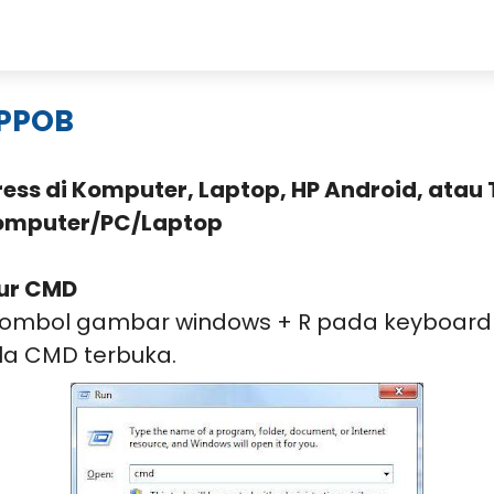
ome
Pendaftaran
Deposit
Panduan Transaksi
 PPOB
ss di Komputer, Laptop, HP Android, atau 
omputer/PC/Laptop
ur CMD
 tombol gambar windows + R pada keyboard 
ela CMD terbuka.