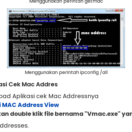
Menggunakan perintah getmac
Menggunakan perintah ipconfig /all
si Cek Mac Addres
oad Aplikasi cek Mac Addressnya
si MAC Address View
hkan double klik file bernama "Vmac.exe" y
Addresses.