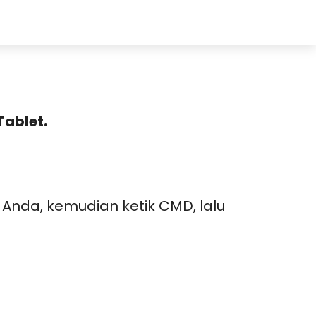
Produk PPOB
Aplikasi
Center
Komisi
Tablet.
Anda, kemudian ketik CMD, lalu