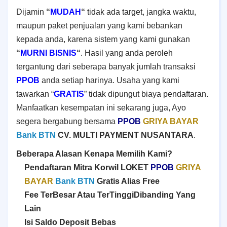
Dijamin
“
MUDAH
“
tidak ada target, jangka waktu,
maupun paket penjualan yang kami bebankan
kepada anda, karena sistem yang kami gunakan
“
MURNI BISNIS
“
. Hasil yang anda peroleh
tergantung dari seberapa banyak jumlah transaksi
PPOB
anda setiap harinya. Usaha yang kami
tawarkan “
GRATIS
” tidak dipungut biaya pendaftaran.
Manfaatkan kesempatan ini sekarang juga, Ayo
segera bergabung bersama
PPOB
GRIYA BAYAR
Bank BTN
CV. MULTI PAYMENT NUSANTARA
.
Beberapa Alasan Kenapa Memilih Kami?
Pendaftaran Mitra Korwil
LOKET
PPOB
GRIYA
BAYAR
Bank BTN
Gratis Alias Free
Fee TerBesar Atau TerTinggi
Dibanding Yang
Lain
Isi Saldo Deposit Bebas