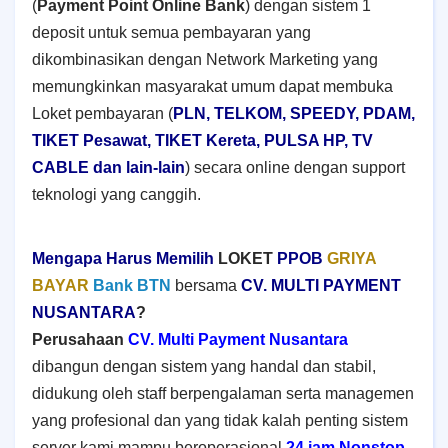
(
Payment Point Online Bank
) dengan sistem 1
deposit untuk semua pembayaran yang
dikombinasikan dengan Network Marketing yang
memungkinkan masyarakat umum dapat membuka
Loket pembayaran (
PLN, TELKOM, SPEEDY, PDAM,
TIKET Pesawat, TIKET Kereta, PULSA HP, TV
CABLE dan lain-lain
) secara online dengan support
teknologi yang canggih.
Mengapa Harus Memilih
LOKET
PPOB
GRIYA
BAYAR
Bank BTN
bersama
CV. MULTI PAYMENT
NUSANTARA
?
Perusahaan
CV. Multi Payment Nusantara
dibangun dengan sistem yang handal dan stabil,
didukung oleh staff berpengalaman serta managemen
yang profesional dan yang tidak kalah penting sistem
server kami mampu beroperasional
24 jam Nonstop
.